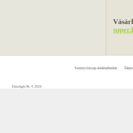
Vásárl
super.
Szennyvíziszap-ártalmatlanítás
Talajv
Elmolight Bt. © 2026