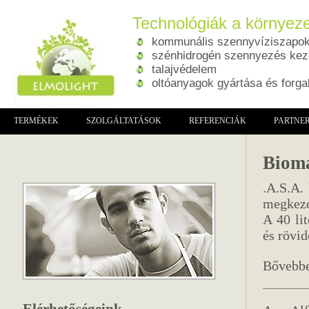
Technológiák a környeze
kommunális szennyvíziszapok 
szénhidrogén szennyezés kez
talajvédelem
oltóanyagok gyártása és forg
TERMÉKEK
SZOLGÁLTATÁSOK
REFERENCIÁK
PARTNE
Bioma
.A.S.A.
megkezd
A 40 li
és rövid
Bővebb