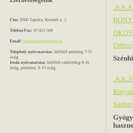
Elérhetőségeink
.A.S.A
BONYC
Cím:
8300 Tapolca, Kossuth u. 2.
Telefon/Fax:
87/413-569
ÖKOVÍ
Email:
titkarsag@elmolight.hu
Debrec
Telephely nyitvatartása:
hétfőtől-péntekig 7-15
Szénhi
óráig
Iroda nyitvatartása:
hétfőtől-csütörtökig 8-16
óráig, pénteken: 8-13 óráig
.A.K.S
Rinyam
Sauber
Gyógy
haszno