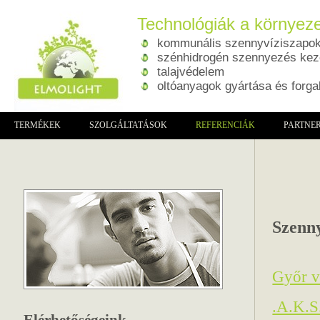
Technológiák a környeze
kommunális szennyvíziszapok 
szénhidrogén szennyezés kez
talajvédelem
oltóanyagok gyártása és forg
TERMÉKEK
SZOLGÁLTATÁSOK
REFERENCIÁK
PARTNE
Szenny
Győr v
.A.K.S