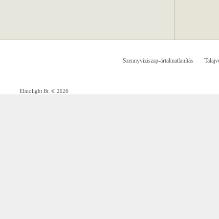
Szennyvíziszap-ártalmatlanítás
Talajv
Elmolight Bt. © 2026