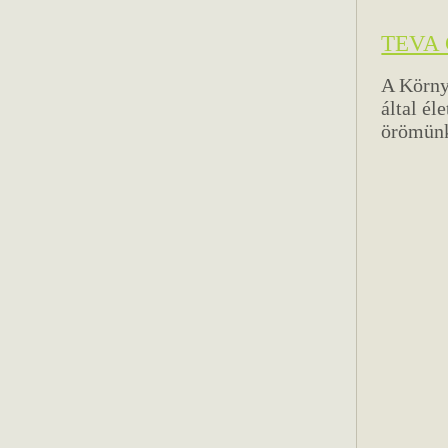
TEVA G
A Körny
által él
örömünk