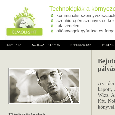
Technológiák a környeze
kommunális szennyvíziszapok 
szénhidrogén szennyezés kez
talajvédelem
oltóanyagok gyártása és forg
TERMÉKEK
SZOLGÁLTATÁSOK
REFERENCIÁK
PARTNE
Bejut
pályá
Az idei
kapott,
Wizz Ai
Kft, No
könyvel